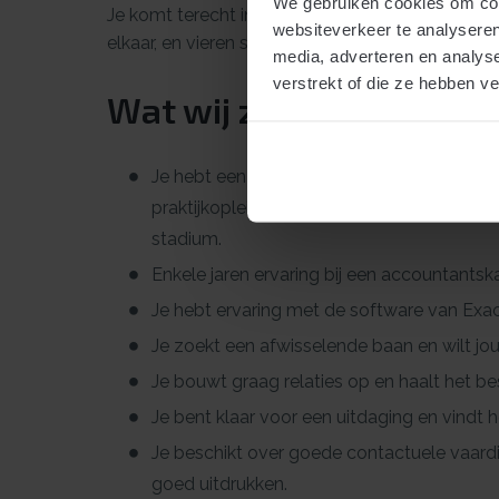
We gebruiken cookies om cont
Je komt terecht in een betrokken team van fisca
websiteverkeer te analyseren
elkaar, en vieren successen samen.
media, adverteren en analys
verstrekt of die ze hebben v
Wat wij zoeken in jou
Je hebt een afgeronde hbo Accountancy of
praktijkopleiding) OF studerend voor hbo
stadium.
Enkele jaren ervaring bij een accountantsk
Je hebt ervaring met de software van Exac
Je zoekt een afwisselende baan en wilt jou
Je bouwt graag relaties op en haalt het best
Je bent klaar voor een uitdaging en vindt 
Je beschikt over goede contactuele vaardi
goed uitdrukken.