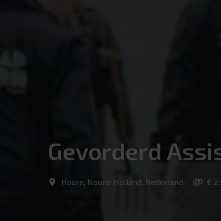
Gevorderd Assi
Hoorn
,
Noord-Holland
,
Nederland
€ 2