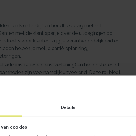
idden- en kleinbedrijf en houdt je bezig met het
 Samen met de klant spar je over de uitdagingen op
tstreeks voor klanten, krijg je verantwoordelijkheid en
mleden helpen je met je carrièreplanning,
teringen.
f administratieve dienstverlening) en het opstellen of
amheden zijn voornamelijk uitvoerend. Deze rol biedt
k dat je je bij ons wilt blijven ontwikkelen!
ap Hoorn?
Details
 denken mee, adviseren persoonlijk en houden de lijnen
’s tot private equity en vermogende particulieren. Een
 van cookies
oeikansen.