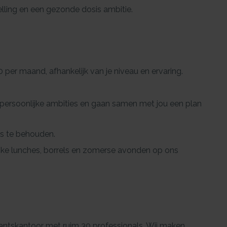
telling en een gezonde dosis ambitie.
0 per maand, afhankelijk van je niveau en ervaring.
w persoonlijke ambities en gaan samen met jou een plan
ns te behouden.
jke lunches, borrels en zomerse avonden op ons
antskantoor met ruim 30 professionals. Wij maken