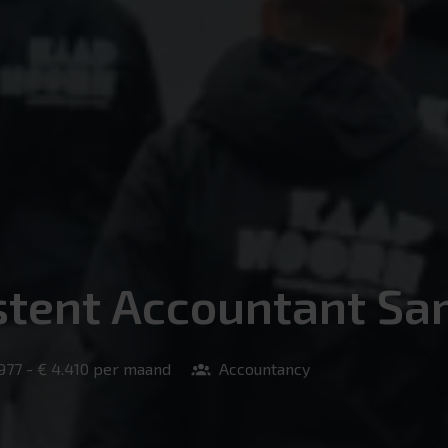
stent Accountant Sa
.977 - € 4.410 per maand
Accountancy