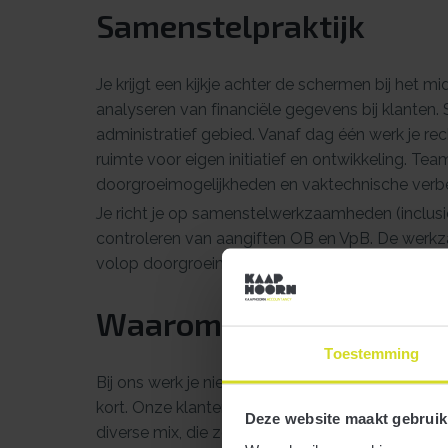
Samenstelpraktijk
Je krijgt een kijkje achter de schermen bij het m
analyseren van financiële gegevens bij klanten.
administratief gebied. Vanaf dag één werk je rech
ruimte voor eigen initiatief en ontwikkeling. Tea
doorgroeimogelijkheden en vaktechnische verbe
Je richt je op samenstelwerkzaamheden (inclusie
controleren van aangiften OB en VpB. De werkza
volop doorgroeimogelijkheden, dus het is belangrij
Waarom kiezen voor Ka
Toestemming
Bij ons werk je niet vóór, maar mét klanten. Wij
kort. Onze klanten? Van familiebedrijven en DGA
Deze website maakt gebruik
diverse mix, die zorgt voor veel uitdaging én gr