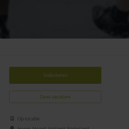
Solliciteren
Deel vacature
Op locatie
Hoorn
,
Noord-Holland
,
Nederland