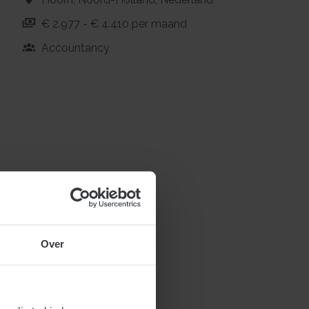
€ 2.977 - € 4.410 per maand
Accountancy
Over