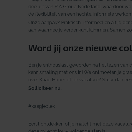
deel uit van PIA Group Nederland, waardoor w
de flexibiliteit van een hechte, informele werko
Onze aanpak? Praktisch, informeel en altijd geri
aan waarmee je verder kunt klimmen. Samen zor
Word jij onze nieuwe co
Ben je enthousiast geworden na het lezen van d
kennismaking met ons in! We ontmoeten je graa
over Kaap Hoorn of de vacature? Stuur dan een
Solliciteer nu.
#kaapjeplek
Eerst ontdekken of je matcht met deze vacatu
deze rol echt jouw volgende stap is!