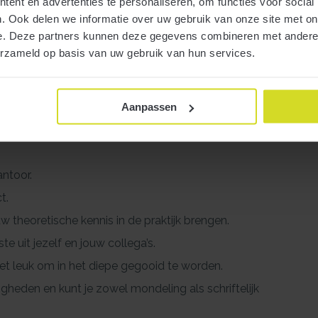
ent en advertenties te personaliseren, om functies voor social
listen en accountants. Wij schakelen snel, helpen
. Ook delen we informatie over uw gebruik van onze site met on
e. Deze partners kunnen deze gegevens combineren met andere i
erzameld op basis van uw gebruik van hun services.
Aanpassen
 BE opleiding, SPD (bij voorkeur studerend voor AA-
 Accountancy / SPD, beide in een vergevorderd
antoor.
t.
w theoretische kennis in de praktijk brengen.
e uit jezelf en jouw collega’s.
het leuk om in het diepe gegooid te worden.
gheden en kunt je zowel mondeling als schriftelijk